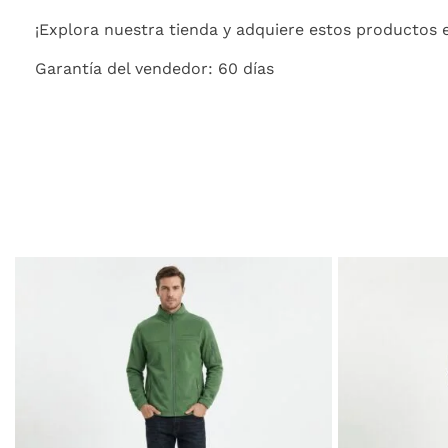
¡Explora nuestra tienda y adquiere estos productos e
Garantía del vendedor: 60 días
Este
producto
tiene
múltiples
variantes.
Las
opciones
se