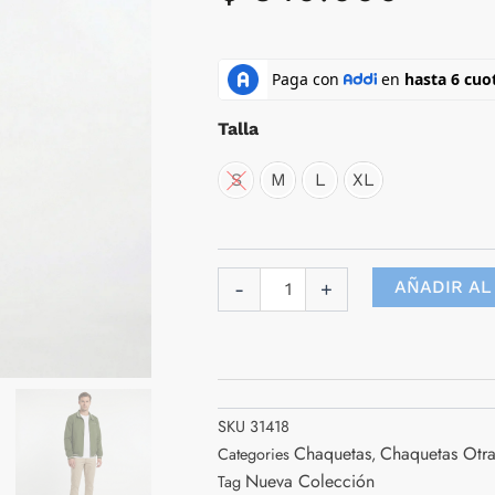
Chaqueta
Harrintong
Para
Talla
Hombre
cantidad
S
M
L
XL
AÑADIR AL
-
+
SKU
31418
Chaquetas
Chaquetas Otra
Categories
,
Nueva Colección
Tag