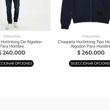
pueden
elegir
en
la
página
de
Chaquetas
Chaquetas
producto
Hurlintong De Algodon
Chaqueta Hurlintong Tipo H
Para Hombre
Algodon Para Hombr
$
240.000
$
260.000
CCIONAR OPCIONES
SELECCIONAR OPCIONE