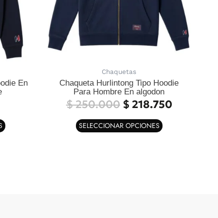
pueden
pueden
elegir
elegir
en
en
la
la
página
página
de
de
Chaquetas
producto
producto
oodie En
Chaqueta Hurlintong Tipo Hoodie
e
Para Hombre En algodon
$
250.000
$
218.750
S
SELECCIONAR OPCIONES