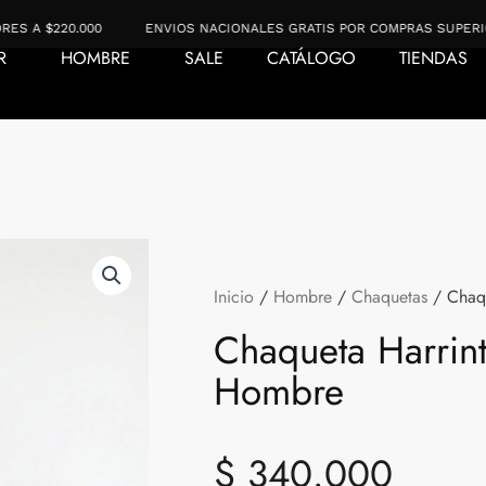
220.000
ENVIOS NACIONALES GRATIS POR COMPRAS SUPERIORES A $
R
HOMBRE
SALE
CATÁLOGO
TIENDAS
Inicio
/
Hombre
/
Chaquetas
/ Chaqu
Chaqueta Harrin
Hombre
$
340.000