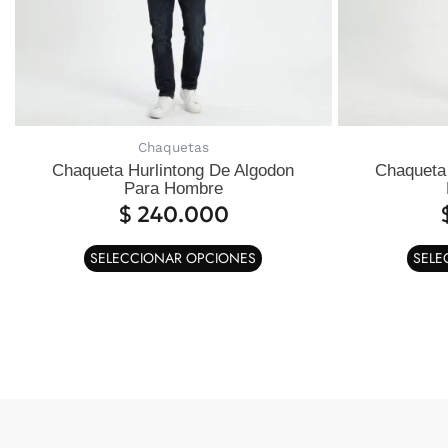
pueden
elegir
en
la
página
de
Chaquetas
producto
Chaqueta Hurlintong De Algodon
Chaqueta 
Para Hombre
$
240.000
SELECCIONAR OPCIONES
SELE