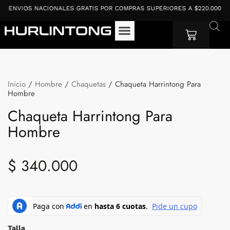
Ir
ENVIOS NACIONALES GRATIS POR COMPRAS SUPERIORES A $220.000
al
contenido
Cart
Inicio
/
Hombre
/
Chaquetas
/ Chaqueta Harrintong Para
Hombre
Chaqueta Harrintong Para
Hombre
$
340.000
Chaqueta
Harrintong
Para
Hombre
Talla