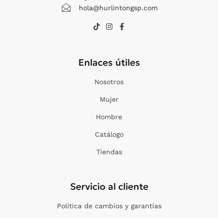
hola@hurlintongsp.com
T
I
F
i
n
a
k
s
c
t
t
e
o
a
b
Enlaces útiles
k
g
o
r
o
a
k
Nosotros
m
-
f
Mujer
Hombre
Catálogo
Tiendas
Servicio al cliente
Política de cambios y garantías