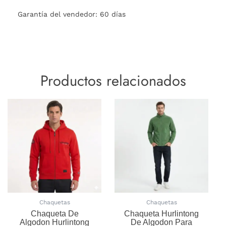
Garantía del vendedor: 60 días
Productos relacionados
Este
Este
producto
produc
tiene
tiene
múltiples
múltipl
variantes.
variant
Las
Las
opciones
opcion
se
se
pueden
pueden
elegir
elegir
Chaquetas
Chaquetas
en
en
Chaqueta De
Chaqueta Hurlintong
la
la
Algodon Hurlintong
De Algodon Para