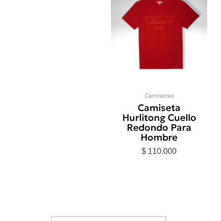
producto
tiene
múltiples
variantes.
Las
opciones
se
pueden
elegir
en
Camisetas
la
Camiseta
página
Hurlitong Cuello
de
Redondo Para
producto
Hombre
$
110.000
Seleccionar
opciones