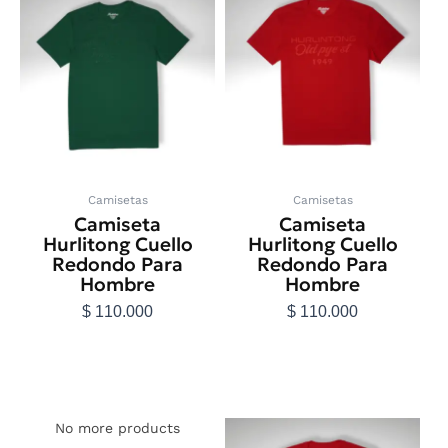
producto
producto
tiene
tiene
múltiples
múltiples
variantes.
variantes.
Las
Las
opciones
opciones
se
se
pueden
pueden
elegir
elegir
en
en
Camisetas
Camisetas
la
la
Camiseta
Camiseta
página
página
Hurlitong Cuello
Hurlitong Cuello
de
de
Redondo Para
Redondo Para
producto
producto
Hombre
Hombre
$
110.000
$
110.000
Seleccionar
Seleccionar
opciones
opciones
Este
No more products