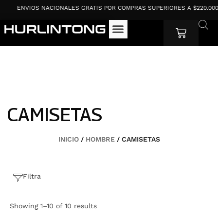
Ir
ENVIOS NACIONALES GRATIS POR COMPRAS SUPERIORES A $220.000
al
contenido
Cart
CAMISETAS
INICIO
/
HOMBRE
/ CAMISETAS
Filtra
Showing 1–10 of 10 results