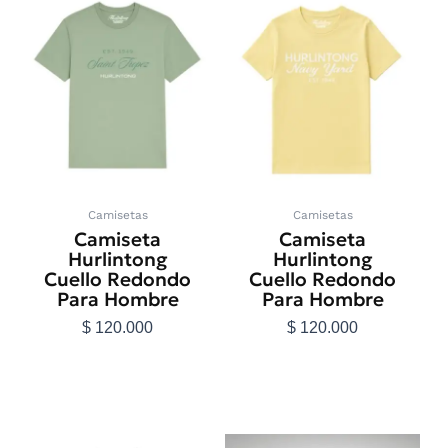
producto
producto
tiene
tiene
múltiples
múltiples
variantes.
variantes.
Las
Las
opciones
opciones
se
se
pueden
pueden
elegir
elegir
en
en
Camisetas
Camisetas
la
la
Camiseta
Camiseta
página
página
Hurlintong
Hurlintong
de
de
Cuello Redondo
Cuello Redondo
producto
producto
Para Hombre
Para Hombre
$
120.000
$
120.000
Seleccionar
Seleccionar
opciones
opciones
Este
Este