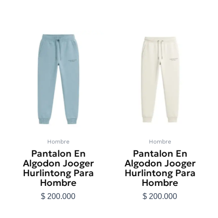
Seleccionar
Seleccionar
opciones
opciones
Este
Este
producto
producto
tiene
tiene
múltiples
múltiples
variantes.
variantes.
Las
Las
opciones
opciones
se
se
pueden
pueden
elegir
elegir
en
en
Hombre
Hombre
la
la
Pantalon En
Pantalon En
página
página
Algodon Jooger
Algodon Jooger
de
de
Hurlintong Para
Hurlintong Para
producto
producto
Hombre
Hombre
$
200.000
$
200.000