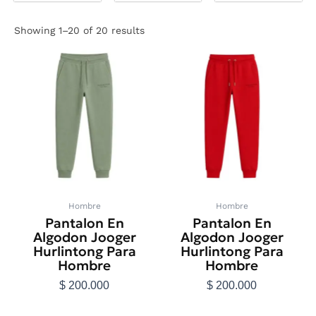
Showing 1–20 of 20 results
Este
Este
producto
producto
tiene
tiene
múltiples
múltiples
variantes.
variantes.
Las
Las
opciones
opciones
se
se
pueden
pueden
elegir
elegir
en
en
Hombre
Hombre
la
la
Pantalon En
Pantalon En
página
página
Algodon Jooger
Algodon Jooger
de
de
Hurlintong Para
Hurlintong Para
producto
producto
Hombre
Hombre
$
200.000
$
200.000