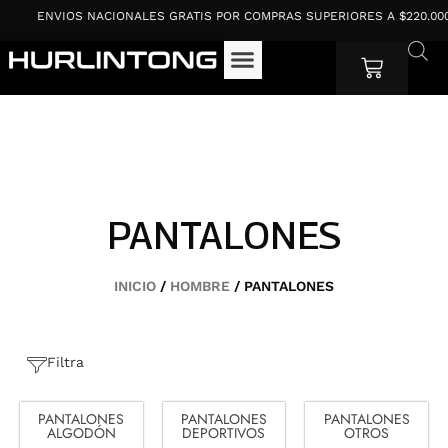
Ir
ENVIOS NACIONALES GRATIS POR COMPRAS SUPERIORES A $220.000
al
contenido
Cart
PANTALONES
INICIO
/
HOMBRE
/ PANTALONES
Filtra
PANTALONES
PANTALONES
PANTALONES
ALGODÓN
DEPORTIVOS
OTROS