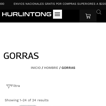
Ir
ENVIOS NACIONALES GRATIS POR COMPRAS SUPERIORES A $220.000
al
contenido
Cart
GORRAS
INICIO
/
HOMBRE
/ GORRAS
Filtra
Showing 1–24 of 24 results