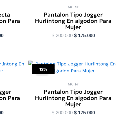
o
producto
Mujer
ecta
Pantalon Tipo Jogger
on Para
Hurlintong En algodon Para
Mujer
00
$
200.000
$
175.000
nes
Seleccionar opciones
El
El
El
Este
precio
precio
precio
12%
o
producto
Sale!
actual
original
actual
tiene
es:
era:
es:
0.
$ 175.000.
$ 200.000.
$ 175.000.
s
múltiples
Mujer
gger
Pantalon Tipo Jogger
s.
variantes.
on Para
Hurlintong En algodon Para
Las
Mujer
s
opciones
se
00
$
200.000
$
175.000
pueden
elegir
nes
Seleccionar opciones