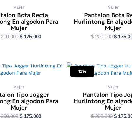
producto
product
Mujer
Mujer
talon Bota Recta
Pantalon Bota R
tong En algodon Para
Hurlintong En algod
Mujer
Mujer
200.000
$
175.000
$
200.000
$
175.0
leccionar opciones
Seleccionar opcio
El
El
El
Este
Este
precio
precio
precio
12%
producto
product
Sale!
original
actual
original
tiene
tiene
era:
es:
era:
$ 200.000.
$ 175.000.
$ 200.00
múltiples
múltiple
Mujer
Mujer
talon Tipo Jogger
Pantalon Tipo Jo
variantes.
variante
tong En algodon Para
Hurlintong En algod
Las
Las
Mujer
Mujer
opciones
opcione
se
se
200.000
$
175.000
$
200.000
$
175.0
pueden
pueden
elegir
elegir
leccionar opciones
Seleccionar opcio