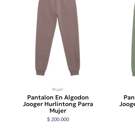
tiene
múltiples
variantes.
Las
opciones
se
pueden
elegir
en
la
página
de
producto
Mujer
Pantalon En Algodon
Pan
Jooger Hurlintong Parra
Jooge
Mujer
$
200.000