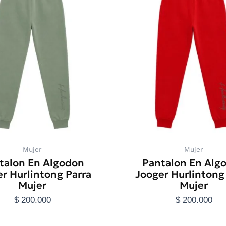
tiene
tiene
múltiples
múltiple
variantes.
variante
Las
Las
opciones
opcione
se
se
pueden
pueden
elegir
elegir
en
en
la
la
página
página
de
de
producto
product
Mujer
Mujer
talon En Algodon
Pantalon En Alg
r Hurlintong Parra
Jooger Hurlintong
Mujer
Mujer
$
200.000
$
200.000