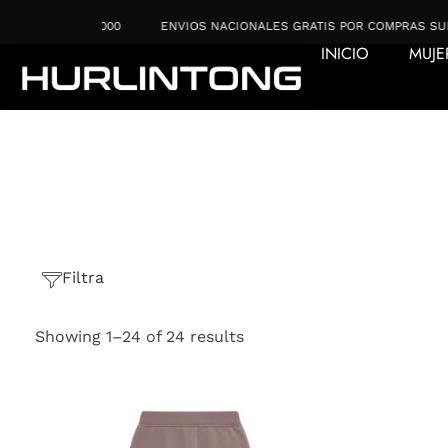
Ir
 $220.000
ENVIOS NACIONALES GRATIS POR COMPRAS SUPERIORES 
al
INICIO
MUJE
contenido
Filtra
Showing 1–24 of 24 results
Este
producto