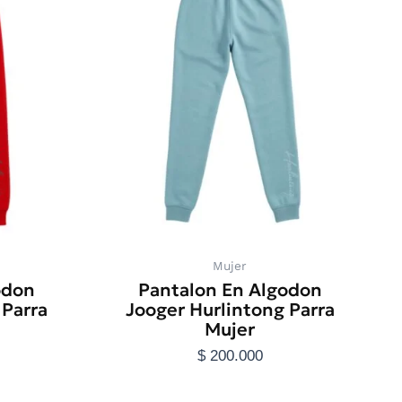
tiene
s
múltiples
s.
variantes.
Las
s
opciones
se
pueden
elegir
en
la
página
de
o
producto
Mujer
odon
Pantalon En Algodon
 Parra
Jooger Hurlintong Parra
Mujer
$
200.000