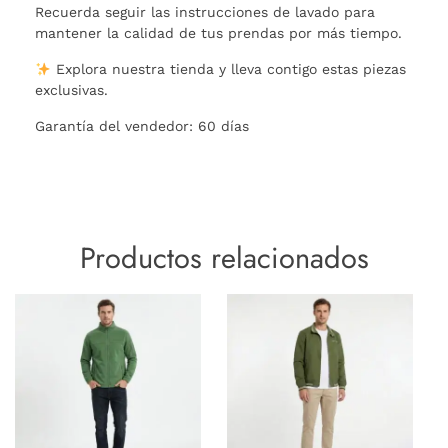
Recuerda seguir las instrucciones de lavado para
mantener la calidad de tus prendas por más tiempo.
Explora nuestra tienda y lleva contigo estas piezas
exclusivas.
Garantía del vendedor: 60 días
Productos relacionados
Este
Este
producto
produc
tiene
tiene
múltiples
múltipl
variantes.
variant
Las
Las
opciones
opcion