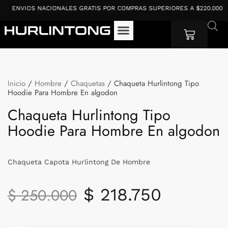
Ir
ENVIOS NACIONALES GRATIS POR COMPRAS SUPERIORES A $220.000
al
contenido
Cart
Inicio
/
Hombre
/
Chaquetas
/ Chaqueta Hurlintong Tipo
Hoodie Para Hombre En algodon
Chaqueta Hurlintong Tipo
Hoodie Para Hombre En algodon
Chaqueta Capota Hurlintong De Hombre
El
El
$
218.750
$
250.000
precio
precio
original
actual
Chaqueta