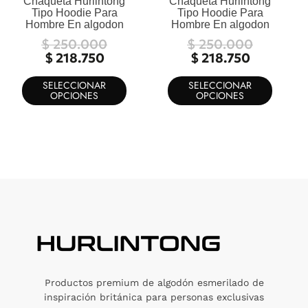
Chaqueta Hurlintong
Chaqueta Hurlintong
la
la
Tipo Hoodie Para
Tipo Hoodie Para
Hombre En algodon
Hombre En algodon
página
página
de
de
$
250.000
$
250.000
producto
produc
$
218.750
$
218.750
SELECCIONAR
SELECCIONAR
OPCIONES
OPCIONES
Productos premium de algodón esmerilado de
inspiración británica para personas exclusivas