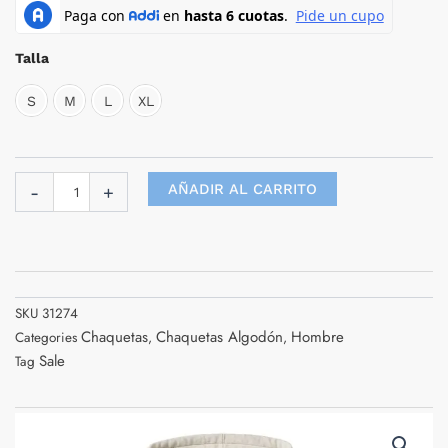
Hurlintong
era:
es:
Tipo
$ 250.000.
$ 218.750
Hoodie
Talla
Para
Hombre
S
M
L
XL
En
algodon
cantidad
AÑADIR AL CARRITO
-
+
SKU
31274
Chaquetas
Chaquetas Algodón
Hombre
Categories
,
,
Sale
Tag