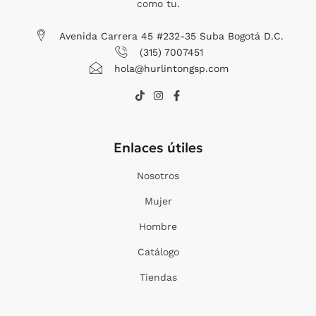
como tu.
Avenida Carrera 45 #232-35 Suba Bogotá D.C.
(315) 7007451
hola@hurlintongsp.com
T
I
F
i
n
a
k
s
c
t
t
e
o
a
b
Enlaces útiles
k
g
o
r
o
a
k
Nosotros
m
-
f
Mujer
Hombre
Catálogo
Tiendas