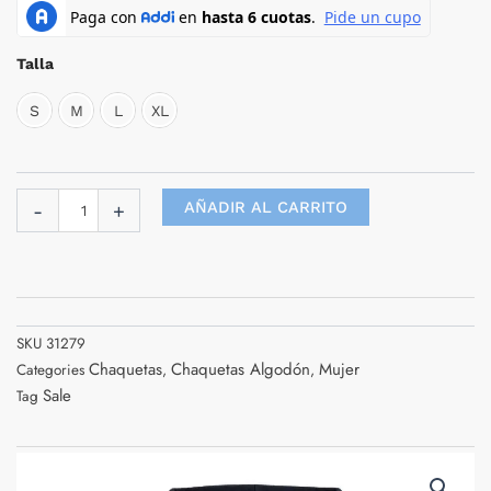
Hurlintong
era:
es:
Tipo
$ 250.000.
$ 218.750
Hoodie
Talla
Para
Dama
S
M
L
XL
En
algodon
cantidad
AÑADIR AL CARRITO
-
+
SKU
31279
Chaquetas
Chaquetas Algodón
Mujer
Categories
,
,
Sale
Tag