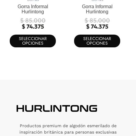
en
en
Gorra Informal
Gorra Informal
la
la
Hurlintong
Hurlintong
página
página
$
85.000
$
85.000
de
de
$
74.375
$
74.375
producto
produc
SELECCIONAR
SELECCIONAR
OPCIONES
OPCIONES
Productos premium de algodón esmerilado de
inspiración británica para personas exclusivas