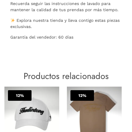
Recuerda seguir las instrucciones de lavado para
mantener la calidad de tus prendas por más tiempo.
Explora nuestra tienda y lleva contigo estas piezas
exclusivas.
Garantía del vendedor: 60 días
Productos relacionados
El
El
El
El
Este
Este
precio
precio
precio
precio
12%
producto
12%
produc
Sale!
Sale!
original
actual
actual
original
tiene
tiene
era:
es:
es:
era:
múltiples
múltipl
$ 85.714.
$ 75.001.
$ 96.250.
$ 110.00
variantes.
variant
Las
Las
opciones
opcion