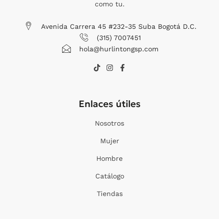
como tu.
Avenida Carrera 45 #232-35 Suba Bogotá D.C.
(315) 7007451
hola@hurlintongsp.com
T
I
F
i
n
a
k
s
c
t
t
e
o
a
b
Enlaces útiles
k
g
o
r
o
a
k
Nosotros
m
-
f
Mujer
Hombre
Catálogo
Tiendas