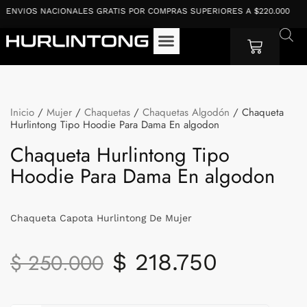
Ir
NVIOS NACIONALES GRATIS POR COMPRAS SUPERIORES A $220.000
E
al
contenido
Cart
Inicio
/
Mujer
/
Chaquetas
/
Chaquetas Algodón
/ Chaqueta
Hurlintong Tipo Hoodie Para Dama En algodon
Chaqueta Hurlintong Tipo
Hoodie Para Dama En algodon
Chaqueta Capota Hurlintong De Mujer
El
El
$
218.750
$
250.000
precio
precio
original
actual
Chaqueta