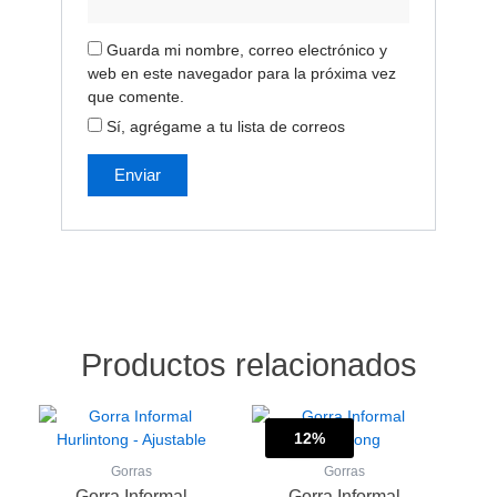
Guarda mi nombre, correo electrónico y
web en este navegador para la próxima vez
que comente.
Sí, agrégame a tu lista de correos
Productos relacionados
El
El
Este
Este
precio
precio
producto
12%
producto
Sale!
original
actual
tiene
tiene
Gorras
Gorras
era:
es:
múltiples
múltiples
Gorra Informal
Gorra Informal