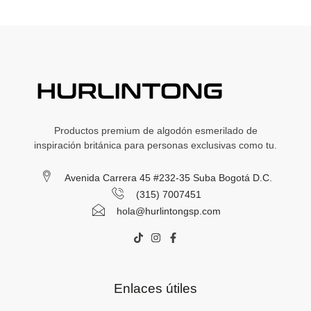
producto
producto
Productos premium de algodón esmerilado de
inspiración británica para personas exclusivas como tu.
Avenida Carrera 45 #232-35 Suba Bogotá D.C.
(315) 7007451
hola@hurlintongsp.com
T
I
F
i
n
a
k
s
c
t
t
e
o
a
b
Enlaces útiles
k
g
o
r
o
a
k