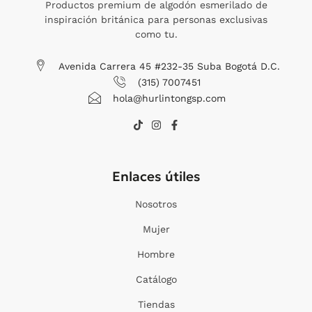
Productos premium de algodón esmerilado de
inspiración británica para personas exclusivas
como tu.
Avenida Carrera 45 #232-35 Suba Bogotá D.C.
(315) 7007451
hola@hurlintongsp.com
T
I
F
i
n
a
k
s
c
t
t
e
o
a
b
Enlaces útiles
k
g
o
r
o
a
k
Nosotros
m
-
f
Mujer
Hombre
Catálogo
Tiendas