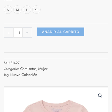
Para
Mujer
S
M
L
XL
cantidad
AÑADIR AL CARRITO
-
+
SKU
31427
Camisetas
Mujer
Categories
,
Nueva Colección
Tag