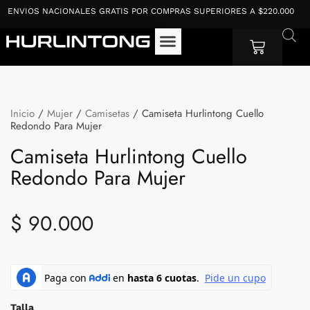
Ir
NVIOS NACIONALES GRATIS POR COMPRAS SUPERIORES A $220.000
al
contenido
Cart
Inicio
/
Mujer
/
Camisetas
/ Camiseta Hurlintong Cuello
Redondo Para Mujer
Camiseta Hurlintong Cuello
Redondo Para Mujer
$
90.000
Camiseta
Hurlintong
Cuello
Redondo
Talla