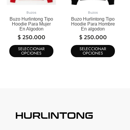
pueden
pueden
elegir
elegir
Buzos
Buzos
en
en
Buzo Hurlintong Tipo
Buzo Hurlintong Tipo
la
la
Hoodie Para Mujer
Hoodie Para Hombre
En Algodon
En algodon
página
página
de
de
$
250.000
$
250.000
producto
produc
SELECCIONAR
SELECCIONAR
OPCIONES
OPCIONES