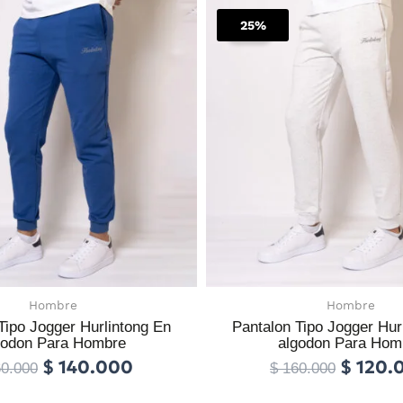
El
El
El
Este
precio
precio
precio
25%
producto
Sale!
original
actual
origina
tiene
era:
es:
era:
múltiples
$ 160.000.
$ 140.000.
$ 160.
variantes.
Las
opciones
se
pueden
elegir
en
la
página
de
Hombre
Hombre
producto
Tipo Jogger Hurlintong En
Pantalon Tipo Jogger Hur
godon Para Hombre
algodon Para Hom
$
140.000
$
120.
0.000
$
160.000