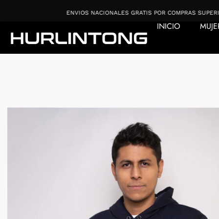
Ir
$220.000
ENVIOS NACIONALES GRATIS POR COMPRAS SUPERIORES A 
al
INICIO
MUJE
contenido