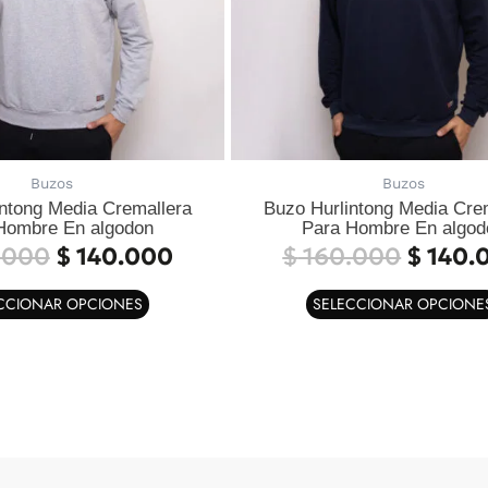
se
pueden
elegir
en
la
página
de
Buzos
Buzos
producto
ntong Media Cremallera
Buzo Hurlintong Media Cre
Hombre En algodon
Para Hombre En algod
.000
$
140.000
$
160.000
$
140.
CCIONAR OPCIONES
SELECCIONAR OPCIONE