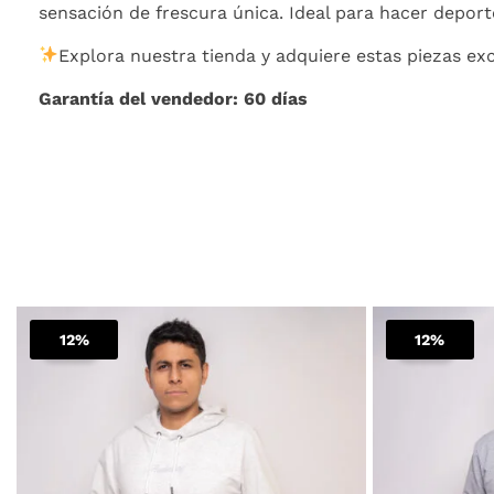
sensación de frescura única. Ideal para hacer deporte
Explora nuestra tienda y adquiere estas piezas exc
Garantía del vendedor: 60 días
El
El
Este
precio
precio
12%
12%
producto
Sale!
Sale!
original
actual
tiene
era:
es:
múltiples
$ 160.000.
$ 140.000.
variantes.
Las
opciones