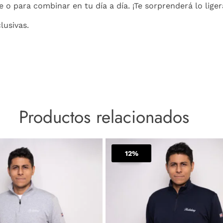
 o para combinar en tu día a día. ¡Te sorprenderá lo ligera
lusivas.
Productos relacionados
El
El
El
Este
precio
precio
precio
12%
producto
Sale!
original
actual
origina
tiene
era:
es:
era:
múltiples
$ 160.000.
$ 140.000.
$ 160.
variantes.
Las
opciones