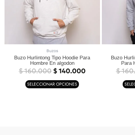
se
pueden
elegir
en
la
página
de
Buzos
producto
Buzo Hurlintong Tipo Hoodie Para
Buzo Hurli
Hombre En algodon
Para 
$
160.000
$
140.000
$
160
SELECCIONAR OPCIONES
SELE