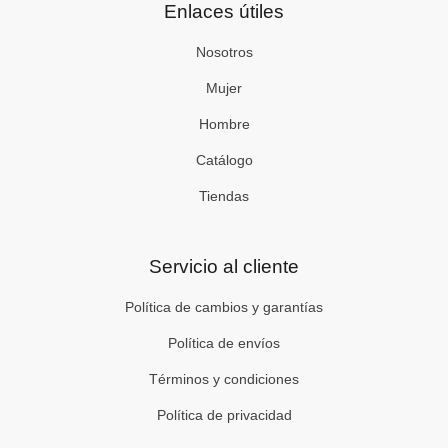
Enlaces útiles
k
g
o
r
o
a
k
Nosotros
m
-
f
Mujer
Hombre
Catálogo
Tiendas
Servicio al cliente
Política de cambios y garantías
Política de envíos
Términos y condiciones
Política de privacidad