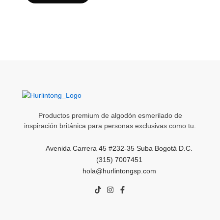
la
la
página
página
de
de
producto
producto
Productos premium de algodón esmerilado de
inspiración británica para personas exclusivas como tu.
Avenida Carrera 45 #232-35 Suba Bogotá D.C.
(315) 7007451
hola@hurlintongsp.com
T
I
F
i
n
a
k
s
c
t
t
e
o
a
b