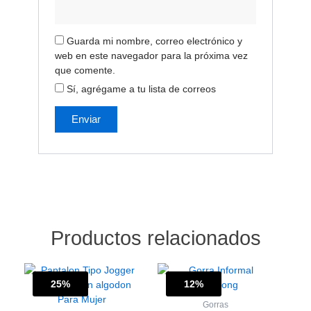
Guarda mi nombre, correo electrónico y
web en este navegador para la próxima vez
que comente.
Sí, agrégame a tu lista de correos
Productos relacionados
El
El
El
El
Este
Este
precio
precio
precio
precio
25%
producto
12%
producto
Sale!
Sale!
original
actual
original
actual
tiene
tiene
Gorras
era:
es:
era:
es: