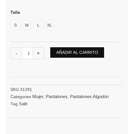
original
actual
Pantalon
Tipo
Talla
era:
es:
Jogger
$ 200.000.
$ 175.000
Hurlintong
S
M
L
XL
En
algodon
Para
Mujer
AÑADIR AL CARRITO
-
+
cantidad
SKU
31291
Mujer
Pantalones
Pantalones Algodón
Categories
,
,
Sale
Tag