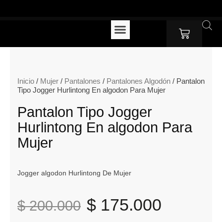
Ir
GRATIS POR COMPRAS SUPERIORES A $220.000
ENVIOS NACIONALES 
al
contenido
Cart
Inicio
/
Mujer
/
Pantalones
/
Pantalones Algodón
/ Pantalon
Tipo Jogger Hurlintong En algodon Para Mujer
Pantalon Tipo Jogger
Hurlintong En algodon Para
Mujer
Jogger algodon Hurlintong De Mujer
El
El
$
175.000
$
200.000
precio
precio