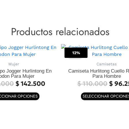
Productos relacionados
El
El
El
Este
precio
precio
precio
12%
producto
Sale!
original
actual
origina
tiene
Mujer
Camisetas
era:
es:
era:
múltiples
ipo Jogger Hurlintong En
Camiseta Hurlitong Cuello 
$ 190.000.
$ 142.500.
$ 110.
variantes.
odon Para Mujer
Para Hombre
Las
.000
$
142.500
$
110.000
$
96.2
opciones
se
CCIONAR OPCIONES
SELECCIONAR OPCIONE
pueden
elegir
en
la