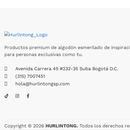
página
de
producto
Productos premium de algodón esmerilado de inspiraci
para personas exclusivas como tu.
Avenida Carrera 45 #232-35 Suba Bogotá D.C.
(315) 7007451
hola@hurlintongsp.com
T
I
F
i
n
a
k
s
c
t
t
e
o
a
b
k
g
o
r
o
a
k
Copyright © 2026
HURLINTONG.
Todos los derechos re
m
-