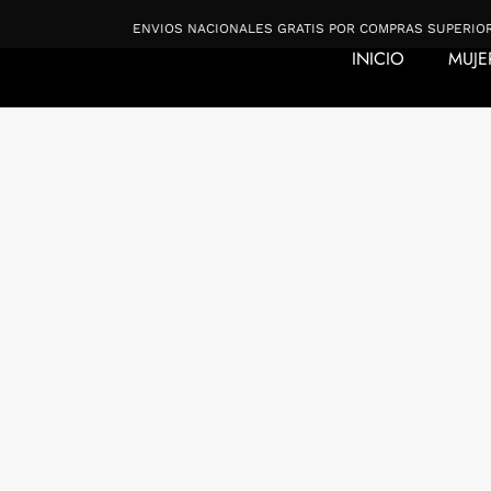
Ir
20.000
ENVIOS NACIONALES GRATIS POR COMPRAS SUPERIORES A $
al
INICIO
MUJE
contenido