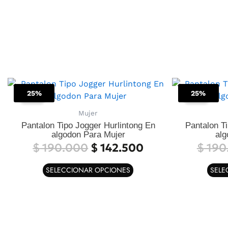
El
El
Este
precio
precio
25%
25%
producto
Sale!
Sale!
original
actual
tiene
Mujer
era:
es:
múltiples
Pantalon Tipo Jogger Hurlintong En
Pantalon T
$ 190.000.
$ 142.500.
variantes.
algodon Para Mujer
alg
Las
$
190.000
$
142.500
$
190
opciones
se
SELECCIONAR OPCIONES
SELE
pueden
elegir
en
la