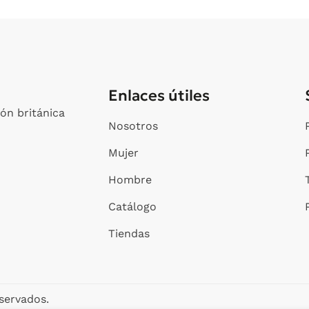
página
de
producto
Enlaces útiles
ón británica
Nosotros
Mujer
Hombre
Catálogo
Tiendas
servados.