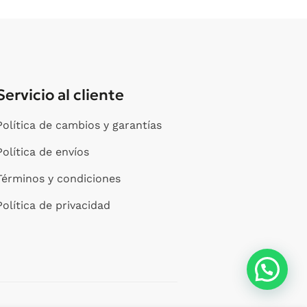
página
página
de
de
producto
producto
Servicio al cliente
Política de cambios y garantías
Política de envíos
Términos y condiciones
Política de privacidad