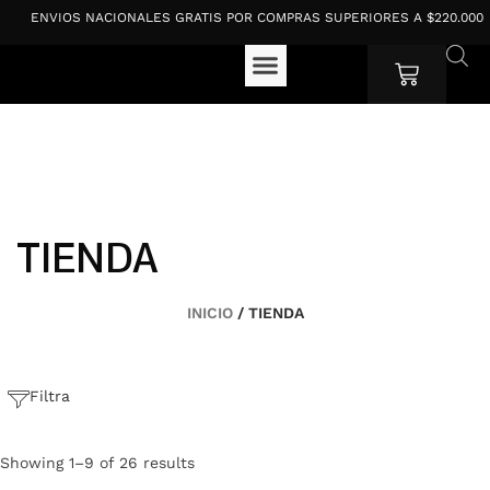
Ir
ENVIOS NACIONALES GRATIS POR COMPRAS SUPERIORES A $220.000
al
contenido
Cart
TIENDA
INICIO
/ TIENDA
Filtra
Showing 1–9 of 26 results