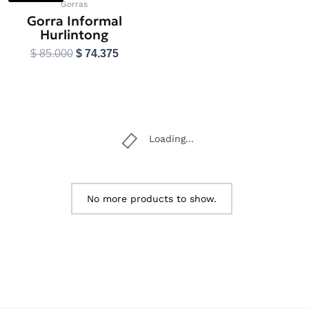
tiene
Gorras
era:
es:
Gorra Informal
múltiples
$ 85.000.
$ 74.375.
Hurlintong
variantes.
Las
$
85.000
$
74.375
opciones
se
Seleccionar
pueden
opciones
elegir
en
la
Loading...
página
de
producto
No more products to show.