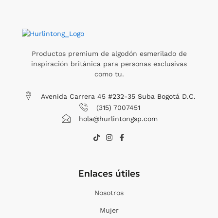
Productos premium de algodón esmerilado de
inspiración británica para personas exclusivas
como tu.
Avenida Carrera 45 #232-35 Suba Bogotá D.C.
(315) 7007451
hola@hurlintongsp.com
T
I
F
i
n
a
k
s
c
t
t
e
o
a
b
Enlaces útiles
k
g
o
r
o
a
k
Nosotros
m
-
f
Mujer